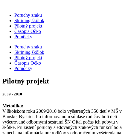
Poruchy zraku
Skrining škôlok
Pilotný projekt
Časopis Očko
Pomôcky
Poruchy zraku
Skrining škôlok
Pilotný projekt
Časopis Očko
Pomôcky
Pilotný projekt
2009 - 2010
Metodika:
V školskom roku 2009/2010 bolo vyšetrených 350 detí v MŠ v
Banskej Bystrici. Po informovanom súhlase rodičov boli deti
vyšetrované odbornými sestrami ŠN Oftal počas ich pobytu v
škôlke. Pri zistení poruchy sledovaných zrakových funkcií bola
zanechaná informácia pre rodičov s odporučením vyšetrenia na